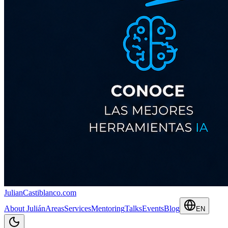
JulianCastiblanco
.com
About Julián
Areas
Services
Mentoring
Talks
Events
Blog
EN