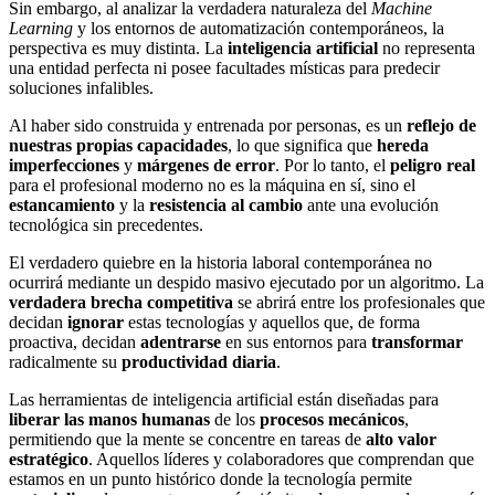
Sin embargo, al analizar la verdadera naturaleza del
Machine
Learning
y los entornos de automatización contemporáneos, la
perspectiva es muy distinta. La
inteligencia artificial
no representa
una entidad perfecta ni posee facultades místicas para predecir
soluciones infalibles.
Al haber sido construida y entrenada por personas, es un
reflejo de
nuestras propias capacidades
, lo que significa que
hereda
imperfecciones
y
márgenes de error
. Por lo tanto, el
peligro real
para el profesional moderno no es la máquina en sí, sino el
estancamiento
y la
resistencia al cambio
ante una evolución
tecnológica sin precedentes.
El verdadero quiebre en la historia laboral contemporánea no
ocurrirá mediante un despido masivo ejecutado por un algoritmo. La
verdadera brecha competitiva
se abrirá entre los profesionales que
decidan
ignorar
estas tecnologías y aquellos que, de forma
proactiva, decidan
adentrarse
en sus entornos para
transformar
radicalmente su
productividad diaria
.
Las herramientas de inteligencia artificial están diseñadas para
liberar las manos humanas
de los
procesos mecánicos
,
permitiendo que la mente se concentre en tareas de
alto valor
estratégico
. Aquellos líderes y colaboradores que comprendan que
estamos en un punto histórico donde la tecnología permite