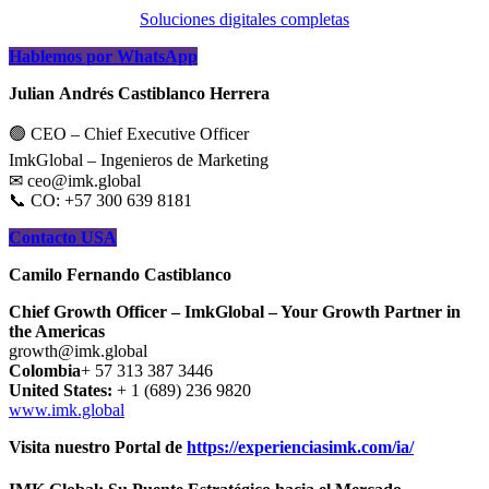
Soluciones digitales completas
Hablemos por WhatsApp
Julian Andrés Castiblanco Herrera
🟢 CEO – Chief Executive Officer
ImkGlobal – Ingenieros de Marketing
✉ ceo@imk.global
📞 CO: +57 300 639 8181
Contacto USA
Camilo Fernando Castiblanco
Chief Growth Officer – ImkGlobal – Your Growth Partner in
the Americas
growth@imk.global
Colombia
+ 57 313 387 3446
United States:
+ 1 (689) 236 9820
www.imk.global
Visita nuestro Portal de
https://experienciasimk.com/ia/