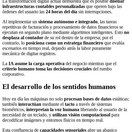
La transformación digital actual demuestra que es posible
diseñar
infraestructuras contables personalizadas
que operen bajo las
órdenes del usuario las
24 horas del día
sin interrupciones.
Al implementar un
sistema autónomo e integrado
, las tareas
repetitivas de facturación y procesamiento de datos financieros se
ejecutan en segundo plano mediante algoritmos inteligentes. Esto
no
desplaza al contador
de su rol dentro de la empresa; por el
contrario, lo
posiciona como un estratega financiero
que evalúa
escenarios en tiempo real, dejando atrás la labor puramente
mecánica de digitar registros.
La
IA asume la carga operativa
del negocio mientras que el
criterio humano toma las decisiones cruciales
del rumbo
corporativo.
El desarrollo de los sentidos humanos
Hoy en día las máquinas no solo
procesan bases de datos
estáticas;
también
interactúan
mediante el
tacto
a través de sistemas
biométricos,
interpretan la voz humana
liberando al usuario de la
necesidad de un teclado, y
utilizan visión computacional
para
decodificar imágenes y entornos físicos en tiempo real.
Esta confluencia de
capacidades sensoriales
abre un abanico