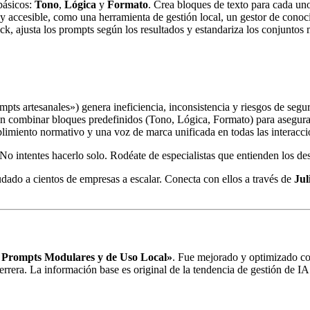
básicos:
Tono
,
Lógica
y
Formato
. Crea bloques de texto para cada un
accesible, como una herramienta de gestión local, un gestor de conocim
k, ajusta los prompts según los resultados y estandariza los conjuntos
mpts artesanales») genera ineficiencia, inconsistencia y riesgos de segu
n combinar bloques predefinidos (Tono, Lógica, Formato) para asegurar
plimiento normativo y una voz de marca unificada en todas las interacc
o intentes hacerlo solo. Rodéate de especialistas que entienden los desa
dado a cientos de empresas a escalar. Conecta con ellos a través de
Jul
e Prompts Modulares y de Uso Local»
. Fue mejorado y optimizado c
era. La información base es original de la tendencia de gestión de IA