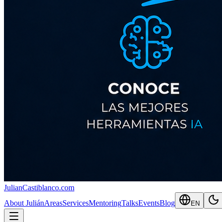
JulianCastiblanco
.com
About Julián
Areas
Services
Mentoring
Talks
Events
Blog
EN