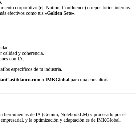
o.
iento corporativo (ej. Notion, Confluence) o repositorios internos.
 más efectivos como tus
«Golden Sets»
.
ridad.
 calidad y coherencia.
iones con IA.
fíos específicos de tu industria.
ianCastiblanco.com
o
IMKGlobal
para una consultoría
on herramientas de IA (Gemini, NotebookLM) y procesado por el
 empresarial, y la optimización y adaptación es de IMKGlobal.