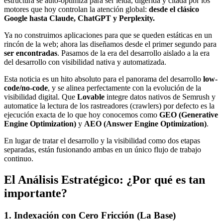
estructura se auto-optimiza para ser leída, digerida y citada por los
motores que hoy controlan la atención global:
desde el clásico
Google hasta Claude, ChatGPT y Perplexity.
Ya no construimos aplicaciones para que se queden estáticas en un
rincón de la web; ahora las diseñamos desde el primer segundo para
ser encontradas
. Pasamos de la era del desarrollo aislado a la era
del desarrollo con visibilidad nativa y automatizada.
Esta noticia es un hito absoluto para el panorama del desarrollo
low-
code/no-code
, y se alinea perfectamente con la evolución de la
visibilidad digital. Que
Lovable
integre datos nativos de Semrush y
automatice la lectura de los rastreadores (crawlers) por defecto es la
ejecución exacta de lo que hoy conocemos como
GEO (Generative
Engine Optimization)
y
AEO (Answer Engine Optimization)
.
En lugar de tratar el desarrollo y la visibilidad como dos etapas
separadas, están fusionando ambas en un único flujo de trabajo
continuo.
El Análisis Estratégico: ¿Por qué es tan
importante?
1. Indexación con Cero Fricción (La Base)