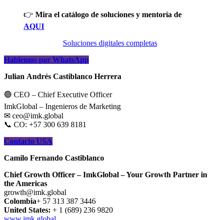
👉
Mira el catálogo de soluciones y mentoría de
AQUI
Soluciones digitales completas
Hablemos por WhatsApp
Julian Andrés Castiblanco Herrera
🟢 CEO – Chief Executive Officer
ImkGlobal – Ingenieros de Marketing
✉ ceo@imk.global
📞 CO: +57 300 639 8181
Contacto USA
Camilo Fernando Castiblanco
Chief Growth Officer – ImkGlobal – Your Growth Partner in
the Americas
growth@imk.global
Colombia
+ 57 313 387 3446
United States:
+ 1 (689) 236 9820
www.imk.global