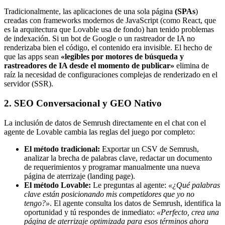
Tradicionalmente, las aplicaciones de una sola página
(SPAs
)
creadas con frameworks modernos de JavaScript (como React, que
es la arquitectura que Lovable usa de fondo) han tenido problemas
de indexación. Si un bot de Google o un rastreador de IA no
renderizaba bien el código, el contenido era invisible. El hecho de
que las apps sean
«legibles por motores de búsqueda y
rastreadores de IA desde el momento de publicar»
elimina de
raíz la necesidad de configuraciones complejas de renderizado en el
servidor (SSR).
2. SEO Conversacional y GEO Nativo
La inclusión de datos de Semrush directamente en el chat con el
agente de Lovable cambia las reglas del juego por completo:
El método tradicional:
Exportar un CSV de Semrush,
analizar la brecha de palabras clave, redactar un documento
de requerimientos y programar manualmente una nueva
página de aterrizaje (landing page).
El método Lovable:
Le preguntas al agente:
«¿Qué palabras
clave están posicionando mis competidores que yo no
tengo?»
. El agente consulta los datos de Semrush, identifica la
oportunidad y tú respondes de inmediato:
«Perfecto, crea una
página de aterrizaje optimizada para esos términos ahora