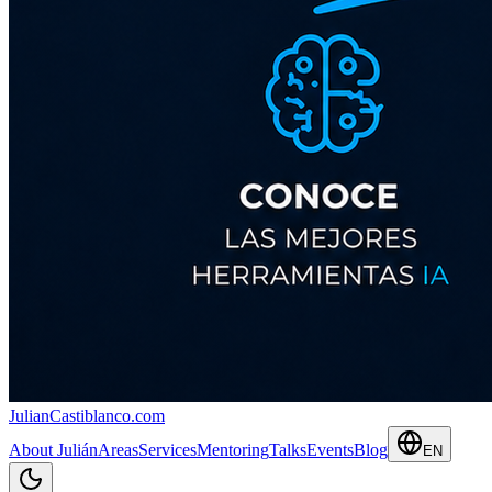
JulianCastiblanco
.com
About Julián
Areas
Services
Mentoring
Talks
Events
Blog
EN